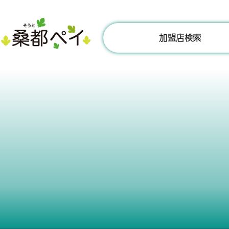
コ
ン
テ
加盟店検索
ン
ツ
へ
ス
キ
ッ
プ