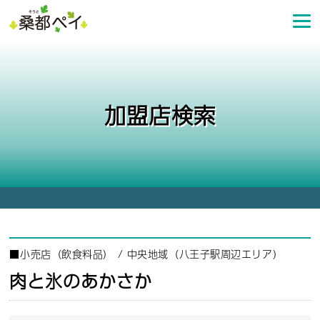
コ
ン
テ
ン
ツ
へ
加盟店検索
ス
キ
ッ
プ
■
小売店（飲食料品）
/
中央地域（八王子駅周辺エリア）
肉と氷のあかさか