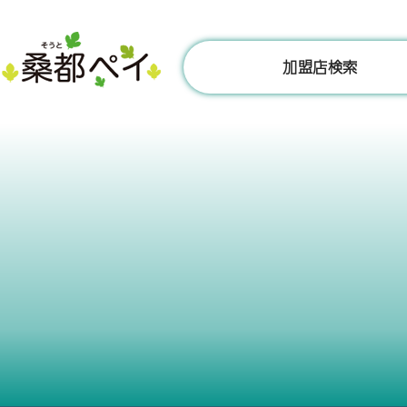
コ
ン
テ
加盟店検索
ン
ツ
へ
ス
キ
ッ
プ