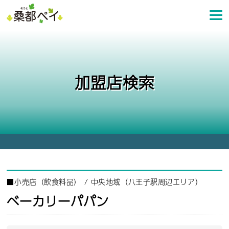
コ
ン
テ
ン
ツ
へ
加盟店検索
ス
キ
ッ
プ
■
小売店（飲食料品）
/
中央地域（八王子駅周辺エリア）
ベーカリーパパン