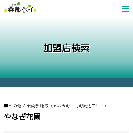
コ
ン
テ
ン
ツ
へ
加盟店検索
ス
キ
ッ
プ
■
その他
/
東南部地域（みなみ野・北野周辺エリア）
やなぎ花園