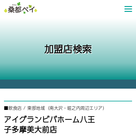
コ
ン
テ
ン
ツ
へ
加盟店検索
ス
キ
ッ
プ
■
飲食店
/
東部地域（南大沢・堀之内周辺エリア）
アイグランビバホーム八王
子多摩美大前店