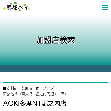
コ
ン
テ
ン
ツ
へ
加盟店検索
ス
キ
ッ
プ
■
衣料品・装飾品・靴・バッグ
/
東部地域（南大沢・堀之内周辺エリア）
AOKI多摩NT堀之内店