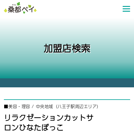
コ
ン
テ
ン
ツ
へ
加盟店検索
ス
キ
ッ
プ
■
美容・理容
/
中央地域（八王子駅周辺エリア）
リラクゼーションカットサ
ロンひなたぼっこ