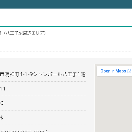
域（八王子駅周辺エリア）
市明神町4-1-9シャンボール八王子1階
511
00
休
eware-madoca.com/