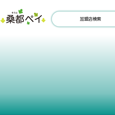
コ
ン
テ
加盟店検索
ン
ツ
へ
ス
キ
ッ
プ