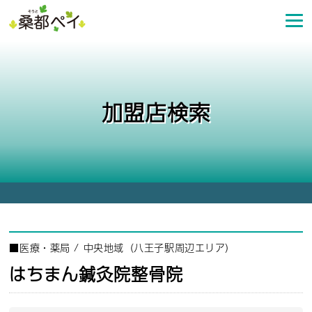
コ
ン
テ
ン
ツ
へ
加盟店検索
ス
キ
ッ
プ
■
医療・薬局
/
中央地域（八王子駅周辺エリア）
はちまん鍼灸院整骨院