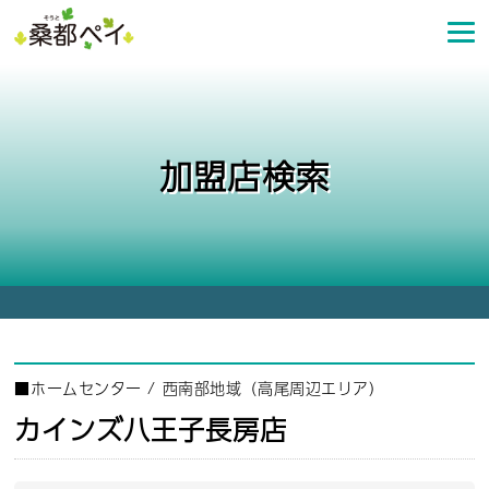
コ
ン
テ
ン
ツ
へ
加盟店検索
ス
キ
ッ
プ
■
ホームセンター
/
西南部地域（高尾周辺エリア）
カインズ八王子長房店