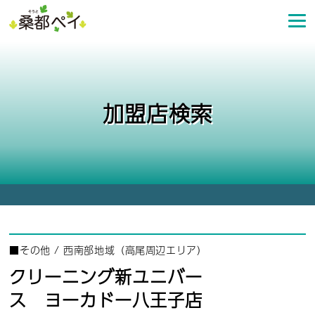
コ
ン
テ
ン
ツ
へ
加盟店検索
ス
キ
ッ
プ
■
その他
/
西南部地域（高尾周辺エリア）
クリーニング新ユニバー
ス ヨーカドー八王子店