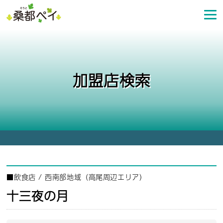
コ
ン
テ
ン
ツ
へ
加盟店検索
ス
キ
ッ
プ
■
飲食店
/
西南部地域（高尾周辺エリア）
十三夜の月