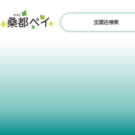
コ
ン
テ
加盟店検索
ン
ツ
へ
ス
キ
ッ
プ