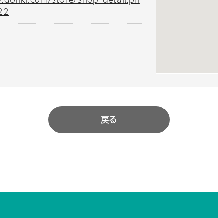
22
戻る