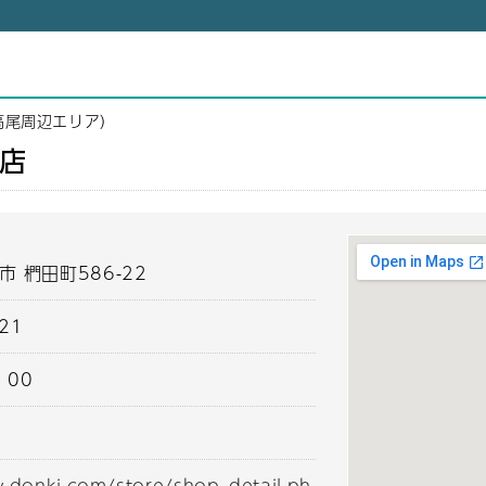
高尾周辺エリア）
店
市 椚田町586-22
221
：00
.donki.com/store/shop_detail.ph