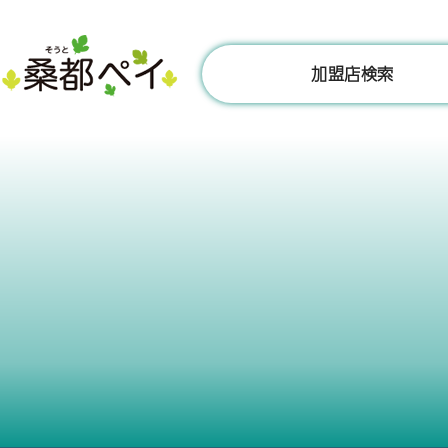
コ
ン
テ
加盟店検索
ン
ツ
へ
ス
キ
ッ
プ