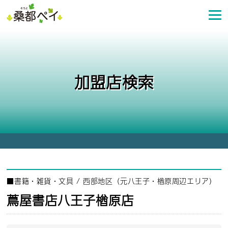
コ
ン
テ
ン
ツ
へ
加盟店検索
ス
キ
ッ
プ
■
書籍・雑貨・文具
/
西部地区（元八王子・楢原周辺エリア）
蔦屋書店八王子楢原店