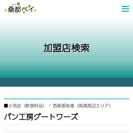
コ
ン
テ
ン
ツ
へ
加盟店検索
ス
キ
ッ
プ
■
小売店（飲食料品）
/
西南部地域（高尾周辺エリア）
パン工房グートワーズ