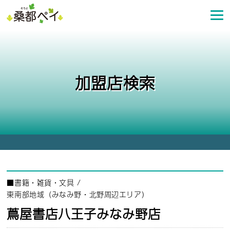
コ
ン
テ
ン
ツ
へ
加盟店検索
ス
キ
ッ
プ
■
書籍・雑貨・文具
/
東南部地域（みなみ野・北野周辺エリア）
蔦屋書店八王子みなみ野店