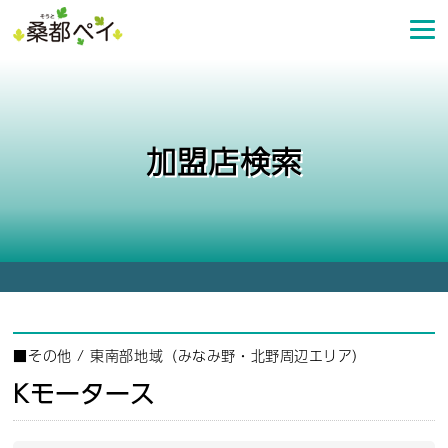
コ
ン
テ
ン
ツ
へ
加盟店検索
ス
キ
ッ
プ
■
その他
/
東南部地域（みなみ野・北野周辺エリア）
Kモータース