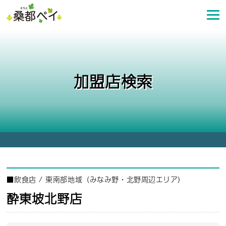
コ
ン
テ
ン
ツ
へ
加盟店検索
ス
キ
ッ
プ
■
飲食店
/
東南部地域（みなみ野・北野周辺エリア）
酔東坡北野店