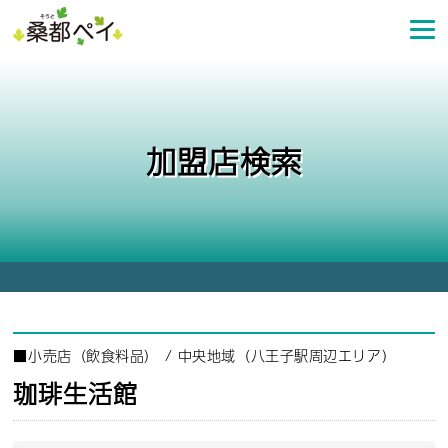
コ
ン
テ
ン
ツ
へ
加盟店検索
ス
キ
ッ
プ
■
小売店（飲食料品）
/
中央地域（八王子駅周辺エリア）
珈琲生活館