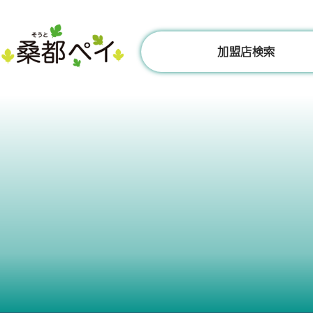
コ
ン
テ
加盟店検索
ン
ツ
へ
ス
キ
ッ
プ