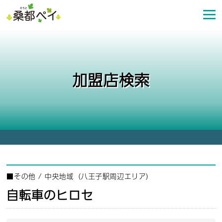
コ
ン
テ
ン
ツ
へ
加盟店検索
ス
キ
ッ
プ
■
その他
/
中央地域（八王子駅周辺エリア）
自転車のヒロセ