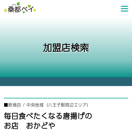
コ
ン
テ
ン
ツ
へ
加盟店検索
ス
キ
ッ
プ
■
飲食店
/
中央地域（八王子駅周辺エリア）
毎日食べたくなる唐揚げの
お店 おかどや