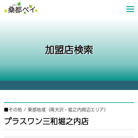
コ
ン
テ
ン
ツ
へ
加盟店検索
ス
キ
ッ
プ
■
その他
/
東部地域（南大沢・堀之内周辺エリア）
プラスワン三和堀之内店