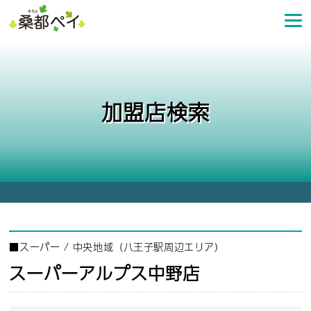
コ
ン
テ
ン
ツ
へ
加盟店検索
ス
キ
ッ
プ
■
スーパー
/
中央地域（八王子駅周辺エリア）
スーパーアルプス中野店