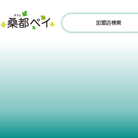
コ
ン
テ
加盟店検索
ン
ツ
へ
ス
キ
ッ
プ