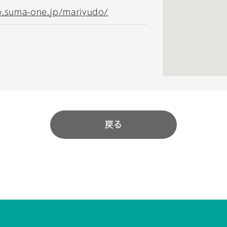
w.suma-one.jp/mariyudo/
戻る