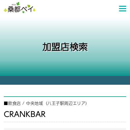
コ
ン
テ
ン
ツ
へ
加盟店検索
ス
キ
ッ
プ
■
飲食店
/
中央地域（八王子駅周辺エリア）
CRANKBAR