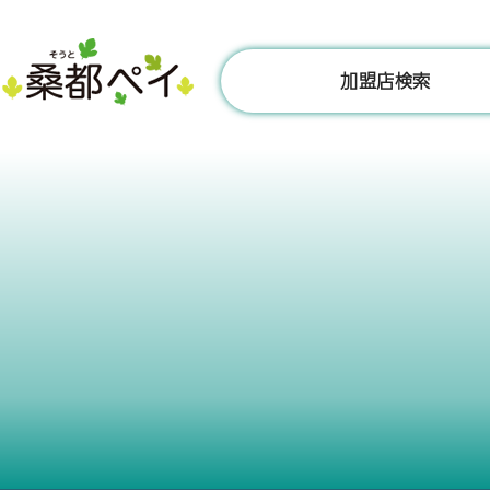
コ
ン
テ
加盟店検索
ン
ツ
へ
ス
キ
ッ
プ