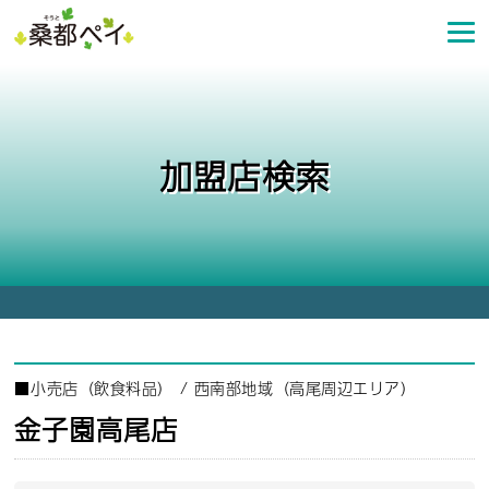
コ
ン
テ
ン
ツ
へ
加盟店検索
ス
キ
ッ
プ
■
小売店（飲食料品）
/
西南部地域（高尾周辺エリア）
金子園高尾店