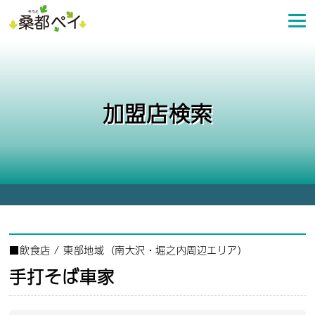
コ
ン
テ
ン
ツ
へ
加盟店検索
ス
キ
ッ
プ
■
飲食店
/
東部地域（南大沢・堀之内周辺エリア）
手打そば車家