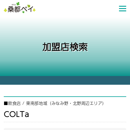
コ
ン
テ
ン
ツ
へ
加盟店検索
ス
キ
ッ
プ
■
飲食店
/
東南部地域（みなみ野・北野周辺エリア）
COLTa