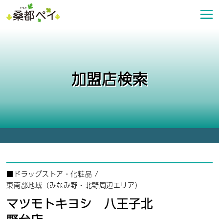
コ
ン
テ
ン
ツ
へ
加盟店検索
ス
キ
ッ
プ
■
ドラッグストア・化粧品
/
東南部地域（みなみ野・北野周辺エリア）
マツモトキヨシ 八王子北