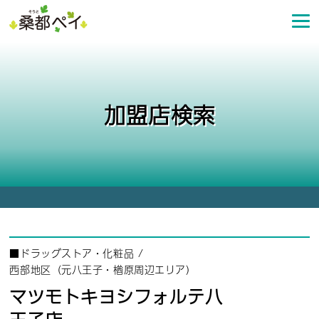
コ
ン
テ
ン
ツ
へ
加盟店検索
ス
キ
ッ
プ
■
ドラッグストア・化粧品
/
西部地区（元八王子・楢原周辺エリア）
マツモトキヨシフォルテ八