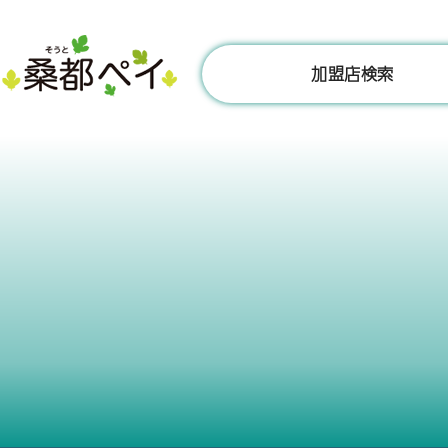
コ
ン
テ
加盟店検索
ン
ツ
へ
ス
キ
ッ
プ