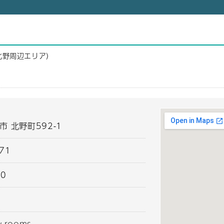
北野周辺エリア）
市 北野町592-1
871
00
w.rooms-