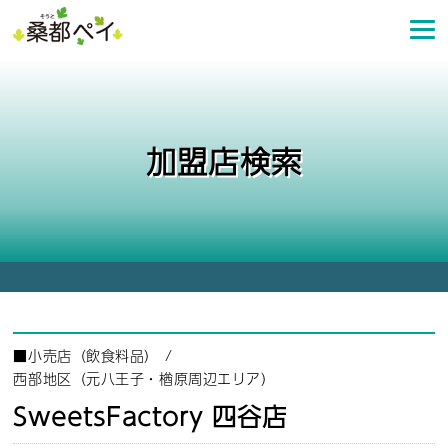
コ
ン
テ
ン
ツ
へ
加盟店検索
ス
キ
ッ
プ
■
小売店（飲食料品）
/
西部地区（元八王子・楢原周辺エリア）
SweetsFactory 四谷店