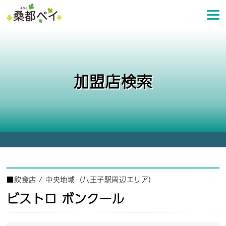
コ
ン
テ
ン
ツ
へ
加盟店検索
ス
キ
ッ
プ
■
飲食店
/
中央地域（八王子駅周辺エリア）
ビストロ ボンクール