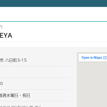
ア）
EYA
市 八日町3-15
00
毎週水曜日・祝日
oseya.roukyou.gr.jp/