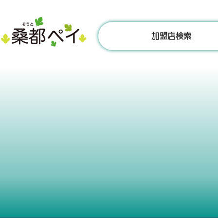
コ
ン
テ
加盟店検索
ン
ツ
へ
ス
キ
ッ
プ