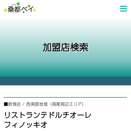
コ
ン
テ
ン
ツ
へ
加盟店検索
ス
キ
ッ
プ
■
飲食店
/
西南部地域（高尾周辺エリア）
リストランテドルチオーレ
フィノッキオ