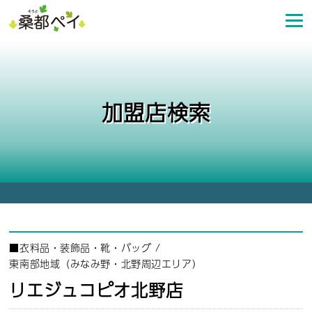
コ
ン
テ
ン
ツ
へ
加盟店検索
ス
キ
ッ
プ
■
衣料品・装飾品・靴・バッグ
/
東南部地域（みなみ野・北野周辺エリア）
リエジュコピオ北野店