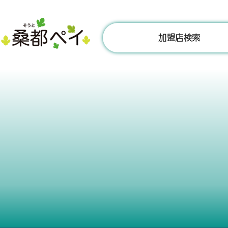
コ
ン
テ
加盟店検索
ン
ツ
へ
ス
キ
ッ
プ