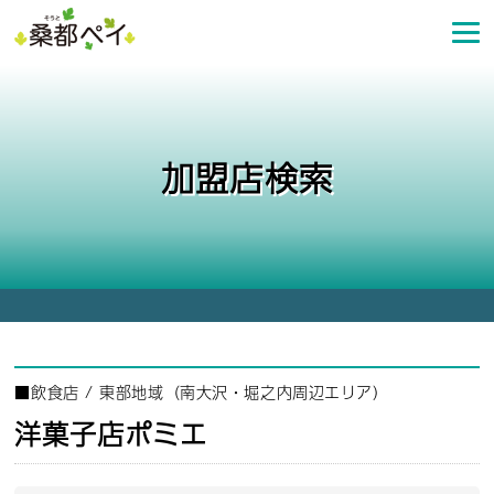
コ
ン
テ
ン
ツ
へ
加盟店検索
ス
キ
ッ
プ
■
飲食店
/
東部地域（南大沢・堀之内周辺エリア）
洋菓子店ポミエ