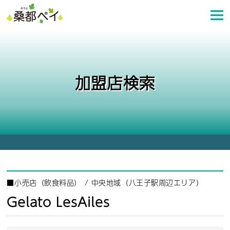
コ
ン
テ
ン
ツ
へ
加盟店検索
ス
キ
ッ
プ
■
小売店（飲食料品）
/
中央地域（八王子駅周辺エリア）
Gelato LesAiles