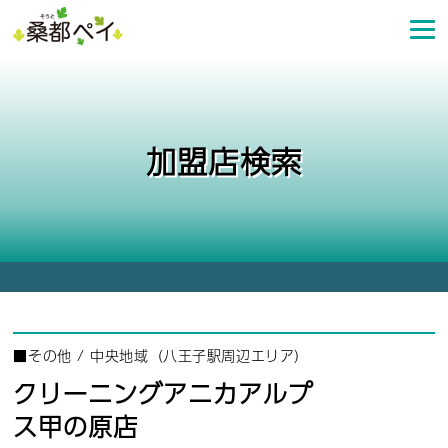
コ
ン
テ
ン
ツ
へ
加盟店検索
ス
キ
ッ
プ
■
その他
/
中央地域（八王子駅周辺エリア）
クリーニングアニカアルプ
ス甲の原店