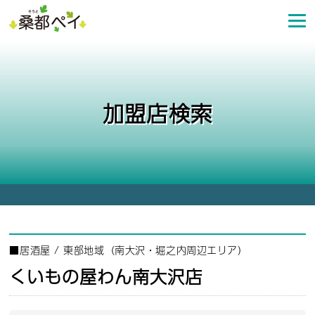
コ
ン
テ
ン
ツ
へ
加盟店検索
ス
キ
ッ
プ
■
居酒屋
/
東部地域（南大沢・堀之内周辺エリア）
くいもの屋わん南大沢店