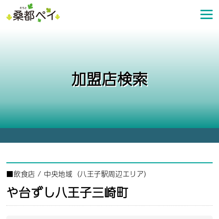
コ
ン
テ
ン
ツ
へ
加盟店検索
ス
キ
ッ
プ
■
飲食店
/
中央地域（八王子駅周辺エリア）
や台ずし八王子三崎町