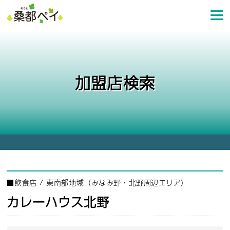
コ
ン
テ
ン
ツ
へ
加盟店検索
ス
キ
ッ
プ
■
飲食店
/
東南部地域（みなみ野・北野周辺エリア）
カレーハウス北野