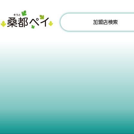
コ
ン
テ
加盟店検索
ン
ツ
へ
ス
キ
ッ
プ