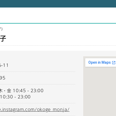
ア）
子
-11
295
金 10:45 - 23:00
:30 - 23:00
w.instagram.com/okoge_monja/