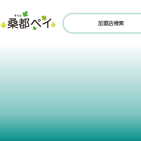
コ
ン
テ
加盟店検索
ン
ツ
へ
ス
キ
ッ
プ