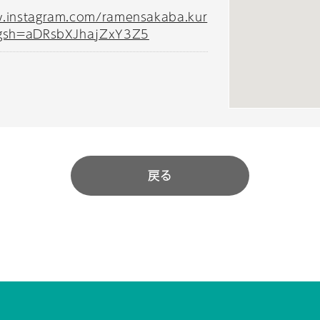
w.instagram.com/ramensakaba.kur
igsh=aDRsbXJhajZxY3Z5
戻る