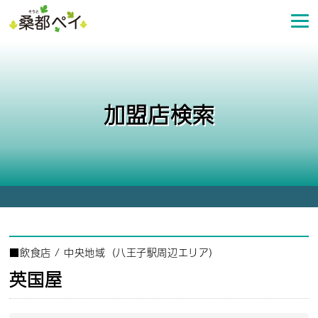
コ
ン
テ
ン
ツ
へ
加盟店検索
ス
キ
ッ
プ
■
飲食店
/
中央地域（八王子駅周辺エリア）
英国屋